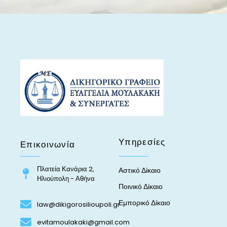
Υπηρεσίες
Επικοινωνία
Πλατεία Κανάρια 2,
Αστικό Δίκαιο
Ηλιούπολη - Αθήνα
Ποινικό Δίκαιο
Εμπορικό Δίκαιο
law@dikigorosilioupoli.gr
evitamoulakaki@gmail.com