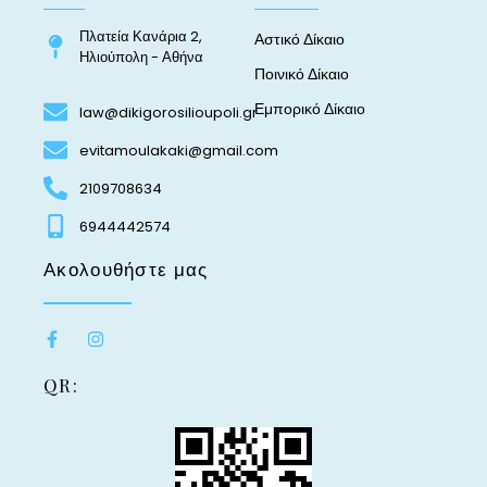
Πλατεία Κανάρια 2,
Αστικό Δίκαιο
Ηλιούπολη - Αθήνα
Ποινικό Δίκαιο
Εμπορικό Δίκαιο
law@dikigorosilioupoli.gr
evitamoulakaki@gmail.com
2109708634
6944442574
Ακολουθήστε μας
QR: