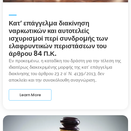
Κατ’ επάγγελµα διακίνηση
ναρκωτικών και αυτοτελείς
ισχυρισµοί περί συνδροµής των
ελαφρυντικών περιστάσεων του
άρθρου 84 Π.Κ.
Εν προκειµένω, η καταδίκη του δράστη για την τέλεση της
ιδιαιτέρως διακεκριµένης µορφής της κατ’ επάγγελµα
διακίνησης του άρθρου 23 2 α’ Ν. 4139/2013, δεν
αποκλείει και την συνακόλουθη αναγνώριση…
Learn More